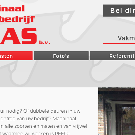
Bel di
Vakm
nsten
Foto’s
Referent
ur nodig? Of dubbele deuren in uw
entree van uw bedrijf? Machinaal
n alle soorten en maten en van vrijwel
t waarmee wij werken is PEFC-