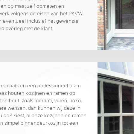
ren op maat zelf opmeten en
itwerk volgens de eisen van het PKVW
n eventueel inclusief het gewenste
oed overleg met de klant!
rkplaats en een professioneel team
aas houten kozijnen en ramen op
en hout, zoals meranti, vuren, iroko,
ere wensen, dan kunnen wij deze in
u ook kiest, al onze kozijnen en ramen
een simpel binnendeurkozijn tot een